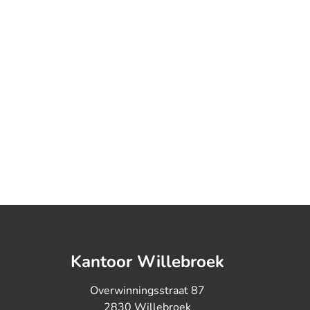
Kantoor Willebroek
Overwinningsstraat 87
2830 Willebroek