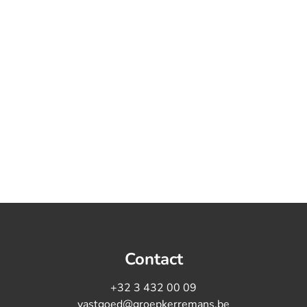
Contact
+32 3 432 00 09
vastgoed@groepkerremans.be