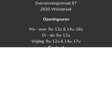
Overwinningsstraat 87
2830 Willebroek
Openingsuren
Ma - woe: 9u-12u & 14u-18u
Di - do: 9u-12u
Vrijdag: 9u-12u & 14u-17u
Contact
+32 3 432 00 09
vastgoed@groepkerremans.be
Facebook
Kantoor Boom
Antwerpsestraat 10
2850 Boom
Openingsuren