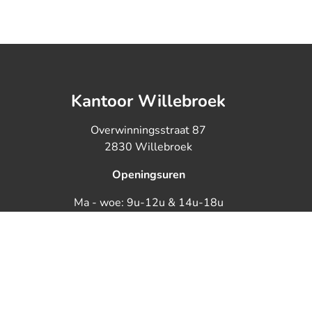
Kantoor Willebroek
Overwinningsstraat 87
2830 Willebroek
Openingsuren
Ma - woe: 9u-12u & 14u-18u
Di - do: 9u-12u
Vrijdag: 9u-12u & 14u-17u
BTW BE0890125349 - Toezichthouden
Onderworpen aan de d
KB van 27 september 2006 tot goedkeuring van het r