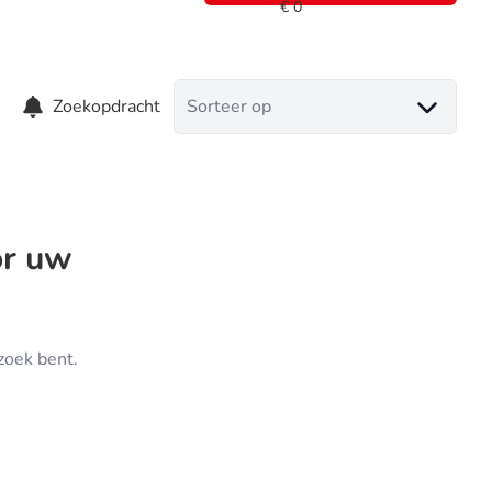
Zoekopdracht
Sorteer op
or uw
zoek bent.