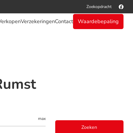
Zoekopdracht
Verkopen
Verzekeringen
Contact
Waardebepaling
Rumst
max
Zoeken