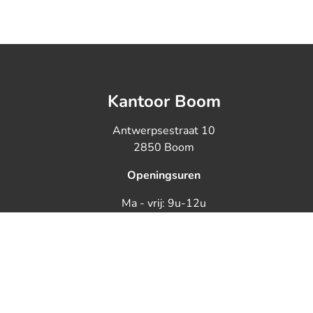
Kantoor Boom
Antwerpsestraat 10
2850 Boom
Openingsuren
Ma - vrij: 9u-12u
Woe: op afspraak
Zaterdag: op afspraak
uxemburgstraat 16B te 1000 Brussel
ië) - Steve Kerremans
NV AXA Belgium - Troonplein 1, 1000 Brussel (Polisnr.