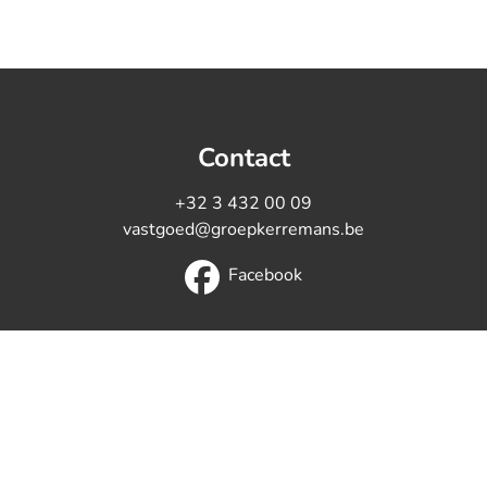
Contact
+32 3 432 00 09
vastgoed@groepkerremans.be
Facebook
de autoriteit: Beroepsinstituut van Vastgoedmakelaars, L
eontologische code van het
BIV
- BIV 503785 (Erkend in Belg
eglement van
plichtenleer van het BIV.
BA en borgstelling via 
730.390.160)