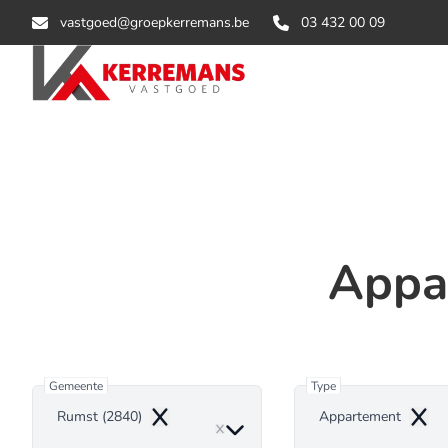
Ga naar hoofdinhoud
vastgoed@groepkerremans.be
03 432 00 09
Appa
Gemeente
Type
Rumst (2840)
Appartement
Remove
Remo