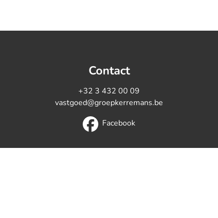
Contact
+32 3 432 00 09
vastgoed@groepkerremans.be
Facebook
de autoriteit: Beroepsinstituut van Vastgoedmakelaars, L
eontologische code van het
BIV
- BIV 503785 (Erkend in Belg
eglement van
plichtenleer van het BIV.
BA en borgstelling via 
730.390.160)