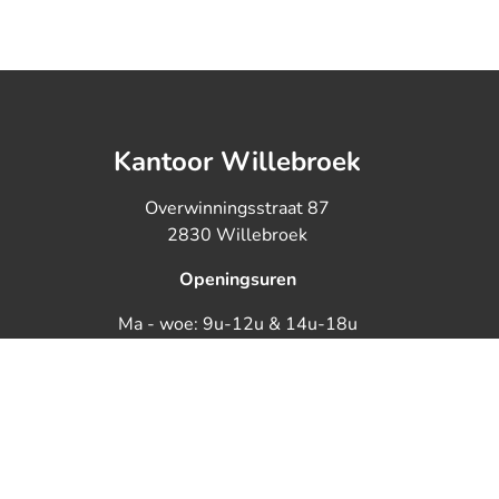
Kantoor Willebroek
Overwinningsstraat 87
2830 Willebroek
Openingsuren
Ma - woe: 9u-12u & 14u-18u
Di - do: 9u-12u
Vrijdag: 9u-12u & 14u-17u
BTW BE0890125349 - Toezichthouden
Onderworpen aan de d
KB van 27 september 2006 tot goedkeuring van het r