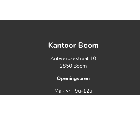
Kantoor Boom
Antwerpsestraat 10
2850 Boom
Openingsuren
Ma - vrij: 9u-12u
Woe: op afspraak
Zaterdag: op afspraak
uxemburgstraat 16B te 1000 Brussel
ië) - Steve Kerremans
NV AXA Belgium - Troonplein 1, 1000 Brussel (Polisnr.