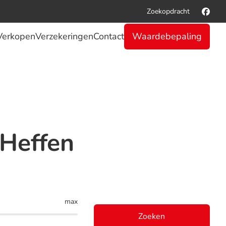
Zoekopdracht
Verkopen
Verzekeringen
Contact
Waardebepaling
 Heffen
max
Zoeken