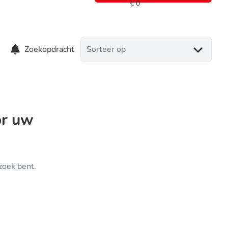
Zoekopdracht
Sorteer op
or uw
zoek bent.