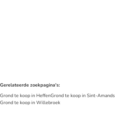
Tisseltbaan 15 / A, 2801 Heffen
(ref.
60
)
€ 159.000
447
m²
Gerelateerde zoekpagina's
:
Grond te koop in Heffen
Grond te koop in Sint-Amands
Grond te koop in Willebroek