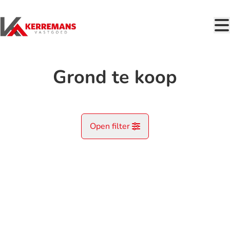
Ga naar hoofdinhoud
Grond te koop
Open filter
Gemeente
Kaartweergave
Type
Grond
Remove
Zoekopdracht
Sorteer op