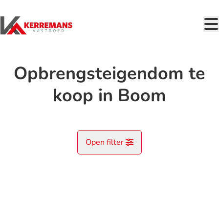
Ga naar hoofdinhoud
Opbrengsteigendom te
koop in Boom
Open filter
Gemeente
OPTIE
Boom (2850)
Remove
Kaartweergave