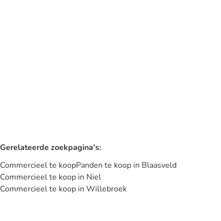
Handelspand met restaurant en appartement
Antwerpsesteenweg 10, 2830 Willebroek
(ref.
68
)
€ 369.000
285
m²
158
m²
Gerelateerde zoekpagina's
:
Commercieel te koop
Panden te koop in Blaasveld
Commercieel te koop in Niel
Commercieel te koop in Willebroek