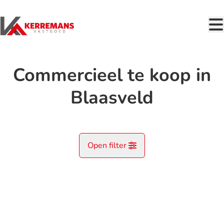
Ga naar hoofdinhoud
Commercieel te koop in
Blaasveld
Open filter
Gemeente
Blaasveld (2830)
Remove
Kaartweergave