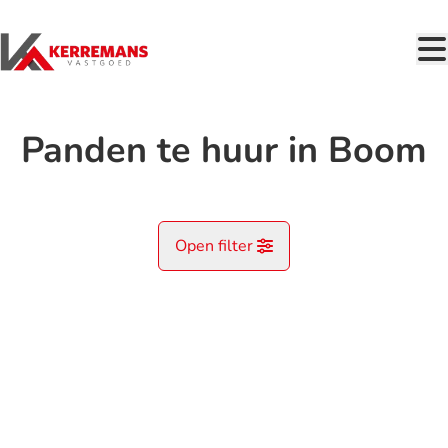
Ga naar hoofdinhoud
Panden te huur in Boom
Open filter
Gemeente
VERHUURD
Boom (2850)
Remove
Kaartweergave
Type
Zoekopdracht
Sorteer op