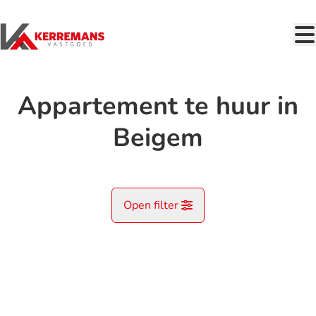
Ga naar hoofdinhoud
Appartement te huur in
Beigem
Open filter
Gemeente
VERHUURD
Beigem (1852)
Remove
Kaartweergave